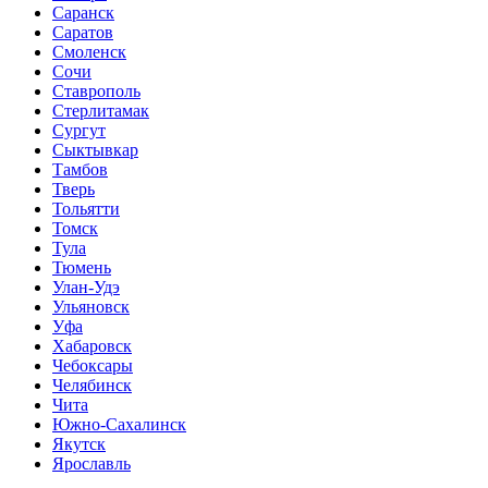
Саранск
Саратов
Смоленск
Сочи
Ставрополь
Стерлитамак
Сургут
Сыктывкар
Тамбов
Тверь
Тольятти
Томск
Тула
Тюмень
Улан-Удэ
Ульяновск
Уфа
Хабаровск
Чебоксары
Челябинск
Чита
Южно-Сахалинск
Якутск
Ярославль