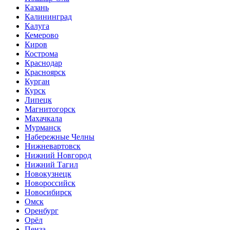
Казань
Калининград
Калуга
Кемерово
Киров
Кострома
Краснодар
Красноярск
Курган
Курск
Липецк
Магнитогорск
Махачкала
Мурманск
Набережные Челны
Нижневартовск
Нижний Новгород
Нижний Тагил
Новокузнецк
Новороссийск
Новосибирск
Омск
Оренбург
Орёл
Пенза