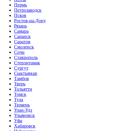
Пермь
Петрозаводск
Псков
Ростов-на-Дону
Рязань
Самара
Саранск
Саратов
Смоленск
Сочи
Ставрополь
Стерлитамак
Сургут
Сыктывкар
Тамбов
Тверь
Тольятти
Томск
Тула
Тюмень
Улан-Удэ
Ульяновск
Уфа
Хабаровск