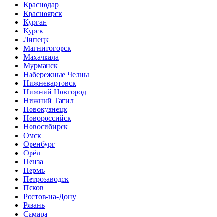
Краснодар
Красноярск
Курган
Курск
Липецк
Магнитогорск
Махачкала
Мурманск
Набережные Челны
Нижневартовск
Нижний Новгород
Нижний Тагил
Новокузнецк
Новороссийск
Новосибирск
Омск
Оренбург
Орёл
Пенза
Пермь
Петрозаводск
Псков
Ростов-на-Дону
Рязань
Самара